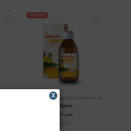
FEATURED
X
ВО ИСХРАНА
ОРГАНСКА ХРАНА И ДОДАТОЦИ ВО ИСХРАНА
|
DR. PANCIC
|
DR. PANCIC
Altiprim
499
ден
200 мл.