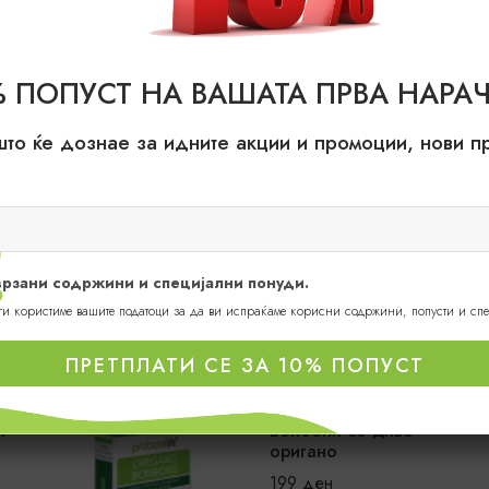
% ПОПУСТ НА ВАШАТА ПРВА НАРАЧ
ПРОИЗВОДИ
што ќе дознае за идните акции и промоции, нови 
НА ПРОМОЦИЈА
ПОГЛЕДНИ
оврзани содржини и специјални понуди.
 ги користиме вашите податоци за да ви испраќаме корисни содржини, попусти и сп
Нај продавани
Н
ПРЕТПЛАТИ СЕ ЗА 10% ПОПУСТ
Altiprim 1+1
Оригано СЕПТОЛ -
ПОДАРОК
Органски спреј за
уста и грло
499
ден
998
ден