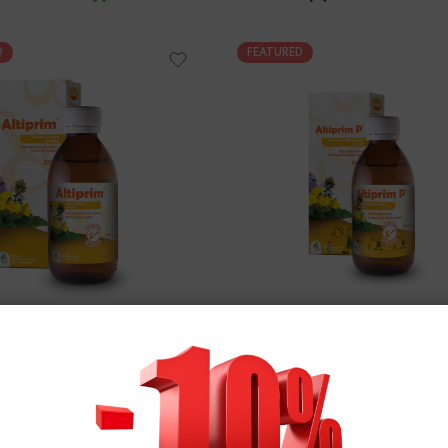
D
FEATURED
РАНА И ДОДАТОЦИ ВО ИСХРАНА
|
DR. PANCIC
БЕБИЊА/ДЕЦА
,
ОРГАНСКА ХРАНА И ДОДАТОЦИ 
tiprim 1+1 ПОДАРОК
Altiprim P
499
ден
449
ден
998
ден
50%
100 мл.