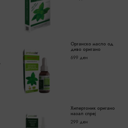
299
ден
Altiprim P
Органски чај од
диво оригано
449
ден
249
ден
о
Altiprim
Бејби оригано назал
спреј
499
ден
299
ден