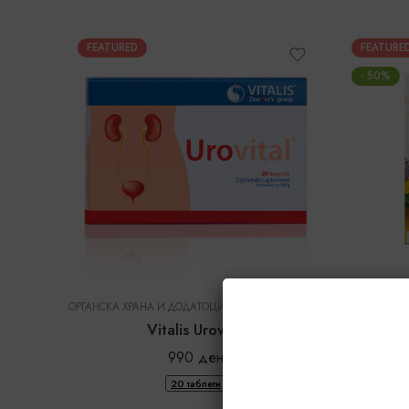
FEATURED
FEATURE
- 50%
ОРГАНСКА ХРАНА И ДОДАТОЦИ ВО ИСХРАНА
|
VITALIS DOCTOR'S GROUP
ОРГАНСКА Х
Vitalis Urovital
Al
990
ден
-
20 таблети