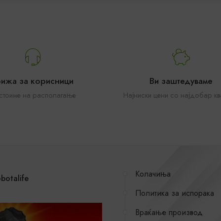
рижа за корисници
Ви заштедуваме
 стоиме на располагање
Најниски цени со најдобар кв
Колачиња
botalife
Политика за испорака
Враќање производ