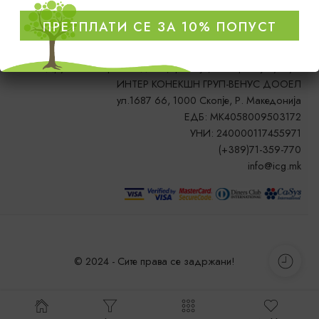
ПРЕТПЛАТИ СЕ ЗА 10% ПОПУСТ
Друштво за производство, трговија, сообраќај и услуги
ИНТЕР КОНЕКШН ГРУП-ВЕНУС ДООЕЛ
ул.1687 66, 1000 Скопје, Р. Македонија
ЕДБ: MK4058009503172
УНИ: 240000117455971
(+389)71-359-770
info@icg.mk
© 2024 - Сите права се задржани!