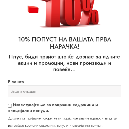
10% ПОПУСТ НА ВАШАТА ПРВА
НАРАЧКА!
Плус, биди првиот што ќе дознае за идните
акции и промоции, нови производи и
probotalife
повеќе…
Е-пошта
Известувајте ме за поврзани содржини и
специјални понуди.
Доколку се пријавите погоре, ќе ги користиме вашите податоци за да ви
испраќаме корисни содржини, попусти и специјални понуди.