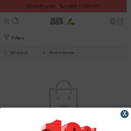
info@icg.mk
|
(+389) 71-359-770
Filters
8th-march
Исчисти филтри
X
No products were found matching your selection.