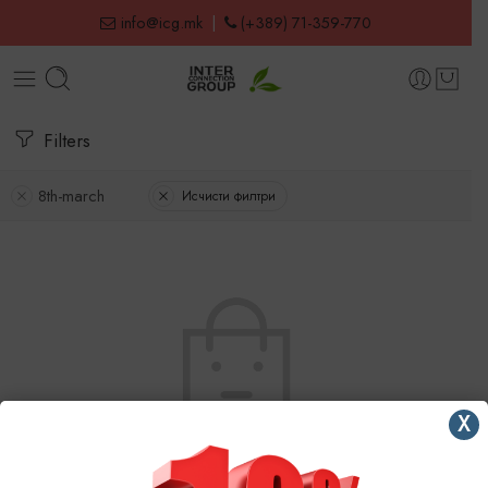
info@icg.mk
|
(+389) 71-359-770
Filters
8th-march
Исчисти филтри
X
No products were found matching your selection.