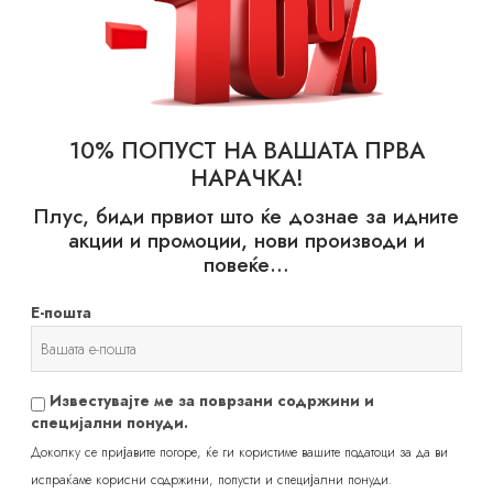
10% ПОПУСТ НА ВАШАТА ПРВА
НАРАЧКА!
Плус, биди првиот што ќе дознае за идните
акции и промоции, нови производи и
probotalife
повеќе…
Е-пошта
Известувајте ме за поврзани содржини и
специјални понуди.
Доколку се пријавите погоре, ќе ги користиме вашите податоци за да ви
испраќаме корисни содржини, попусти и специјални понуди.