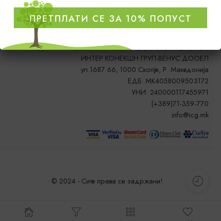
ПРЕТПЛАТИ СЕ ЗА 10% ПОПУСТ
Друштво за производство, трговија, сообраќај и услуги
ИНТЕР КОНЕКШН ГРУП-ВЕНУС ДООЕЛ
ул.1687 66, 1000 Скопје, Р. Македонија
ЕДБ: MK4058009503172
УНИ: 240000117455971
(+389)71-359-770
info@icg.mk
© 2024 - Сите права се задржани!