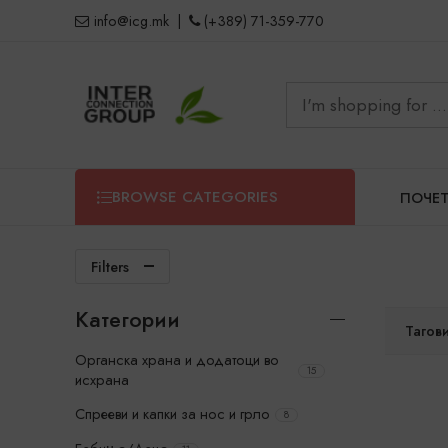
info@icg.mk
|
(+389) 71-359-770
BROWSE CATEGORIES
ПОЧЕ
Filters
Категории
Тагов
Органска храна и додатоци во
15
исхрана
Спрееви и капки за нос и грло
8