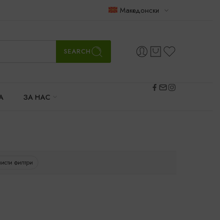
Македонски
SEARCH
А
ЗА НАС
исти филтри