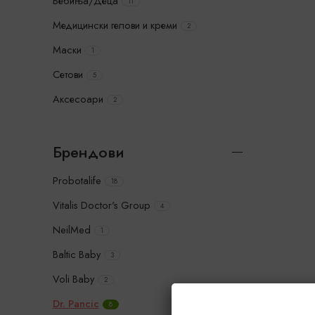
Бебиња/Деца
11
Медицински гелови и креми
2
Маски
1
Сетови
5
Аксесоари
2
Брендови
Probotalife
18
Vitalis Doctor's Group
4
NeilMed
1
Baltic Baby
3
Voli Baby
2
Dr. Pancic
8