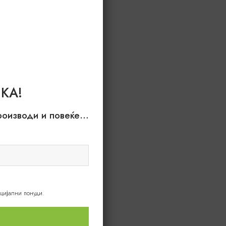
КА!
производи и повеќе…
ецијални понуди.