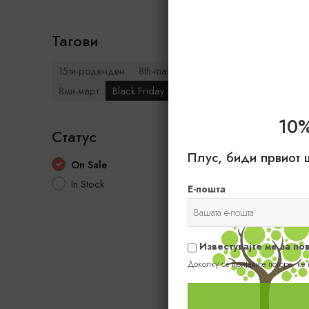
Тагови
15ти-роденден
8th-march
8ми-март
Black Friday
10
Статус
Плус, биди првиот 
On Sale
In Stock
Е-пошта
Известувајте ме за п
Доколку се пријавите погоре, ќе