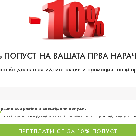
% ПОПУСТ НА ВАШАТА ПРВА НАРАЧ
што ќе дознае за идните акции и промоции, нови 
оврзани содржини и специјални понуди.
 ги користиме вашите податоци за да ви испраќаме корисни содржини, попусти и сп
Recommended Products
ПРЕТПЛАТИ СЕ ЗА 10% ПОПУСТ