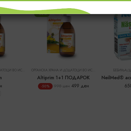
FEATURED
FEATURED
- 50%
PANCIC
ОРГАНСКА ХРАНА И ДОДАТОЦИ ВО ИСХРАНА
|
DR. PANCIC
ОРГАНСКА ХРАНА И ДОДАТОЦИ ВО ИСХРАНА
|
DR. PANCIC
БЕБИЊА/
m
Altiprim 1+1 ПОДАРОК
н
499
ден
65
998
ден
-50%