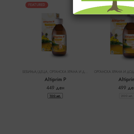
FEATURED
FEATURED
БЕБИЊА/ДЕЦА
,
ОРГАНСКА ХРАНА И ДОДАТОЦИ ВО ИСХРАНА
|
DR. 
Altiprim P
Altipri
449
ден
499
де
100 мл.
200 мл.