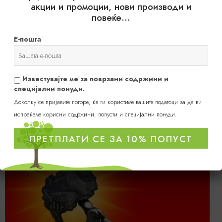
акции и промоции, нови производи и
повеќе…
Додај во кошница
Избери опции
Е-пошта
Известувајте ме за поврзани содржини и
специјални понуди.
Доколку се пријавите погоре, ќе ги користиме вашите податоци за да ви
испраќаме корисни содржини, попусти и специјални понуди.
probotalife
ПРЕТПЛАТИ СЕ ЗА 10% ПОПУСТ