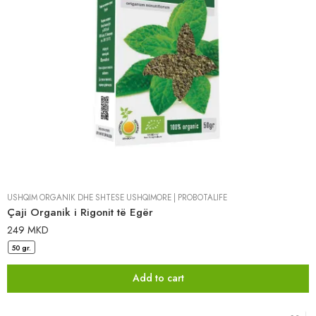
USHQIM ORGANIK DHE SHTESË USHQIMORE
|
PROBOTALIFE
Çaji Organik i Rigonit të Egër
249
MKD
50 gr.
Add to cart