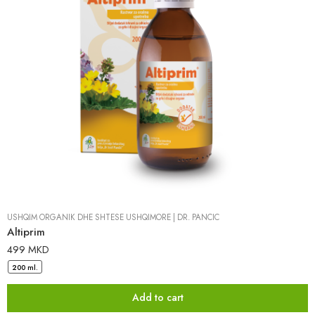
USHQIM ORGANIK DHE SHTESË USHQIMORE
|
DR. PANCIC
Altiprim
499
MKD
200 ml.
Add to cart