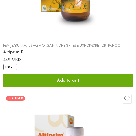
FËMIJË/BURRA
,
USHQIM ORGANIK DHE SHTESË USHQIMORE
|
DR. PANCIC
Altiprim P
449
MKD
100 ml.
Add to cart
FEATURED