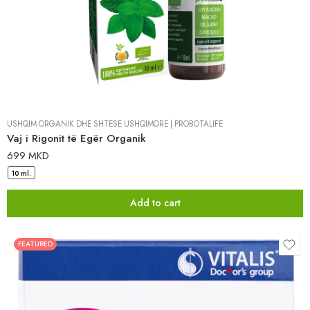
USHQIM ORGANIK DHE SHTESË USHQIMORE
|
PROBOTALIFE
Vaj i Rigonit të Egër Organik
699
MKD
10 ml.
Add to cart
FEATURED