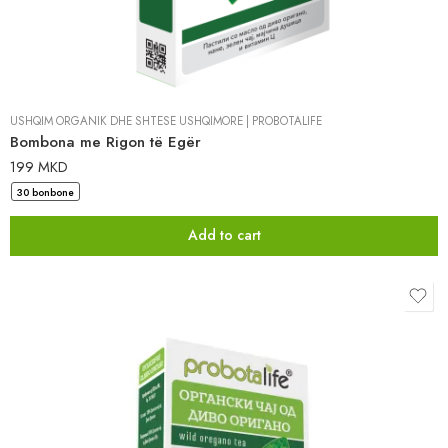
USHQIM ORGANIK DHE SHTESË USHQIMORE
|
PROBOTALIFE
Bombona me Rigon të Egër
199
MKD
30 bonbone
Add to cart