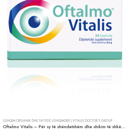
USHQIM ORGANIK DHE SHTESË USHQIMORE
|
VITALIS DOCTOR'S GROUP
Oftalmo Vitalis – Për sy të shëndetshëm dhe shikim të shkëlqyeshëm