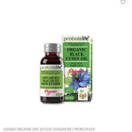
USHQIM ORGANIK DHE SHTESË USHQIMORE
|
PROBOTALIFE