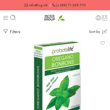
info@icg.mk
|
(+389) 71-359-770
Filters
Sort by