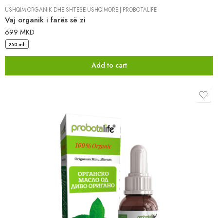
USHQIM ORGANIK DHE SHTESË USHQIMORE
|
PROBOTALIFE
Vaj organik i farës së zi
699
MKD
250 ml.
Add to cart