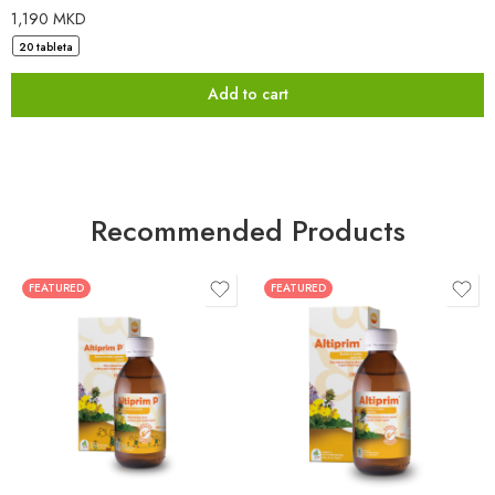
1,190
MKD
20 tableta
Add to cart
Recommended Products
FEATURED
FEATURED