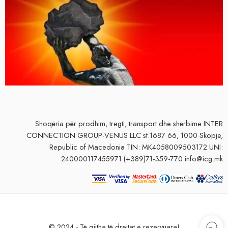
Shoqëria për prodhim, tregti, transport dhe shërbime
INTER
CONNECTION GROUP-VENUS LLC st.1687 66, 1000 Skopje,
Republic of Macedonia TIN: MK4058009503172 UNI:
240000117455971 (+389)71-359-770 info@icg.mk
© 2024 - Të gjitha të drejtat e rezervuara!