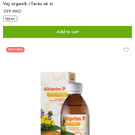
Vaj organik i farës së zi
399
MKD
125 ml.
Add to cart
FEATURED