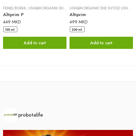
FËMIJË/BURRA
,
USHQIM ORGANIK DHE SHTESË USHQIMORE
|
DR. PANCIC
USHQIM ORGANIK DHE SHTESË USHQIMORE
Altiprim P
Altiprim
449
MKD
499
MKD
100 ml.
200 ml.
Add to cart
Add to cart
probotalife