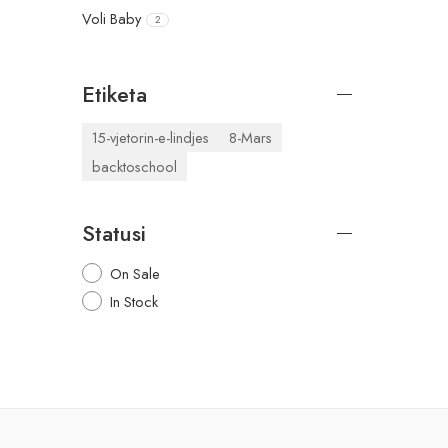
Voli Baby
2
Etiketa
15-vjetorin-e-lindjes
8-Mars
backtoschool
Statusi
On Sale
In Stock