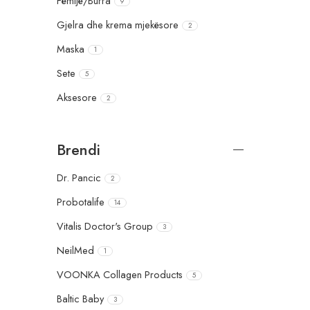
Fëmijë/Burra
9
Gjelra dhe krema mjekësore
2
Maska
1
Sete
5
Aksesore
2
Brendi
Dr. Pancic
2
Probotalife
14
Vitalis Doctor's Group
3
NeilMed
1
VOONKA Collagen Products
5
Baltic Baby
3