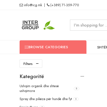
info@icg.mk
|
(+389) 71-359-770
BROWSE CATEGORIES
SHTË
Filters
Kategoritë
Ushqim organik dhe shtesë
8
ushqimore
Spray dhe pikëza për hundë dhe fyt
5