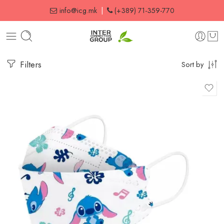
info@icg.mk
|
(+389) 71-359-770
Filters
Sort by