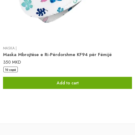
MASKA
|
Maska Mbrojtëse e Ri-Përdorshme KF94 për Fëmijë
350
MKD
10 copë
Add to cart