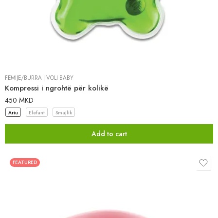
FËMIJË/BURRA
|
VOLI BABY
Kompressi i ngrohtë për kolikë
450
MKD
Ariu
Elefant
Smajlik
Add to cart
FEATURED