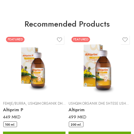
Recommended Products
FEATURED
FEATURED
FËMIJË/BURRA
,
USHQIM ORGANIK DHE SHTESË USHQIMORE
|
DR. PANCIC
USHQIM ORGANIK DHE SHTESË USHQIMORE
Altiprim P
Altiprim
449
MKD
499
MKD
100 ml.
200 ml.