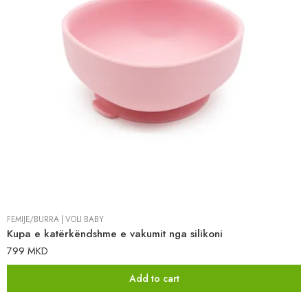
FËMIJË/BURRA
|
VOLI BABY
Kupa e katërkëndshme e vakumit nga silikoni
799
MKD
Add to cart