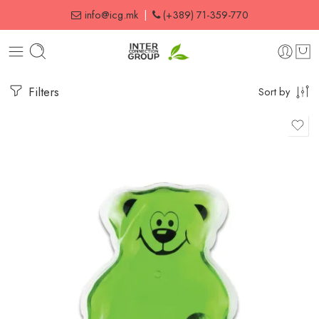
info@icg.mk
|
(+389) 71-359-770
Filters
Sort by