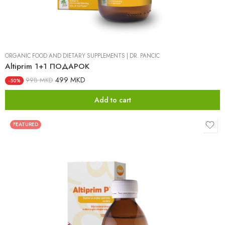
ORGANIC FOOD AND DIETARY SUPPLEMENTS
|
DR. PANCIC
Altiprim 1+1 ПОДАРОК
499
MKD
998
MKD
-50%
Add to cart
FEATURED