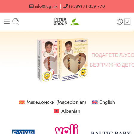
info@icg.mk
|
(+389) 71-359-770
ПОДАРЕТЕ ЉУБО
БЕЗГРИЖНО ДЕТ
Македонски
(
Macedonian
)
English
Albanian