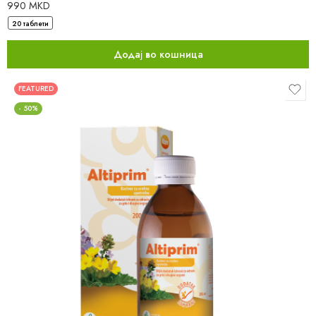
990
MKD
20 таблети
Додај во кошница
FEATURED
- 50%