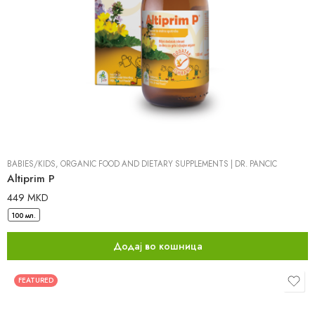
BABIES/KIDS
,
ORGANIC FOOD AND DIETARY SUPPLEMENTS
|
DR. PANCIC
Altiprim P
449
MKD
100 мл.
Додај во кошница
FEATURED