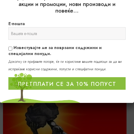
акции и промоции, нови производи и
повеќе…
Додај во кошница
Избери опции
Е-пошта
Известувајте ме за поврзани содржини и
специјални понуди.
Доколку се пријавите погоре, ќе ги користиме вашите податоци за да ви
испраќаме корисни содржини, попусти и специјални понуди.
probotalife
ПРЕТПЛАТИ СЕ ЗА 10% ПОПУСТ