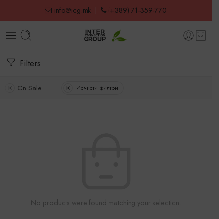
info@icg.mk
|
(+389) 71-359-770
Filters
On Sale
Исчисти филтри
No products were found matching your selection.