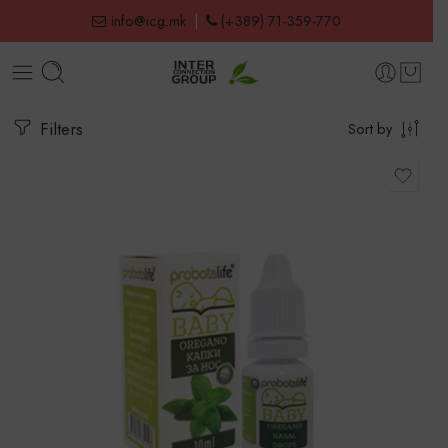
info@icg.mk
|
(+389) 71-359-770
Filters
Sort by