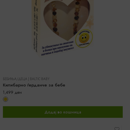
БЕБИЊА/ДЕЦА
|
BALTIC BABY
Килибарно ѓерданче за бебе
1,499
ден
Додај во кошница