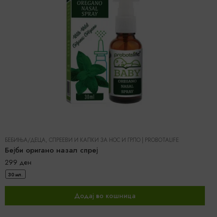
БЕБИЊА/ДЕЦА
,
СПРЕЕВИ И КАПКИ ЗА НОС И ГРЛО
|
PROBOTALIFE
Бејби оригано назал спреј
299
ден
30 мл.
Додај во кошница