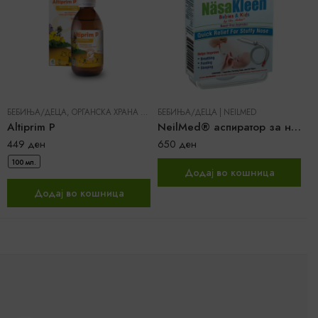
БЕБИЊА/ДЕЦА
,
ОРГАНСКА ХРАНА И ДОДАТОЦИ ВО ИСХРАНА
БЕБИЊА/ДЕЦА
|
NEILMED
|
DR. PANCIC
Б
Altiprim P
NeilMed® аспиратор за нос за бебиња и деца
449
ден
650
ден
7
100 мл.
Додај во кошница
Додај во кошница