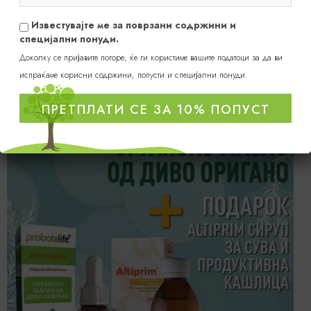
Известувајте ме за поврзани содржини и
специјални понуди.
БЕБИЊА/ДЕЦА
|
VOLI BABY
Коцкаста вакум силиконска чинија
Доколку се пријавите погоре, ќе ги користиме вашите податоци за да ви
799
ден
испраќаме корисни содржини, попусти и специјални понуди.
Додај во кошница
ПРЕТПЛАТИ СЕ ЗА 10% ПОПУСТ