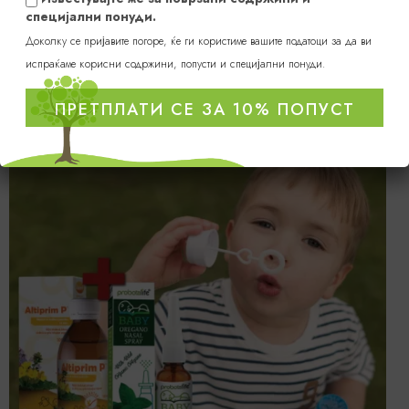
специјални понуди.
Доколку се пријавите погоре, ќе ги користиме вашите податоци за да ви
испраќаме корисни содржини, попусти и специјални понуди.
ПРЕТПЛАТИ СЕ ЗА 10% ПОПУСТ