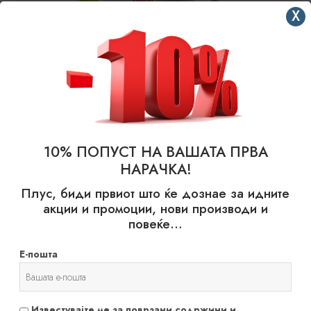
X
10% ПОПУСТ НА ВАШАТА ПРВА
НАРАЧКА!
Плус, биди првиот што ќе дознае за идните
СПРЕЕВИ И КАПКИ ЗА НОС И ГРЛО
|
PROBOTALIFE
Оригано СЕПТОЛ – Органски спреј за уста и грло
акции и промоции, нови производи и
299
ден
повеќе…
30 мл.
Е-пошта
Додај во кошница
Известувајте ме за поврзани содржини и