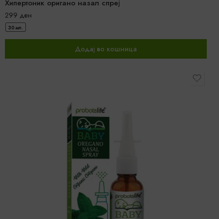
Хипертоник оригано назал спреј
299
ден
30 мл.
Додај во кошница