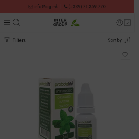
info@icg.mk
|
(+389) 71-359-770
Filters
Sort by