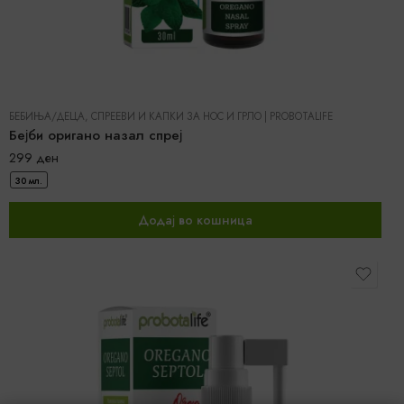
БЕБИЊА/ДЕЦА
,
СПРЕЕВИ И КАПКИ ЗА НОС И ГРЛО
|
PROBOTALIFE
Бејби оригано назал спреј
299
ден
30 мл.
Додај во кошница