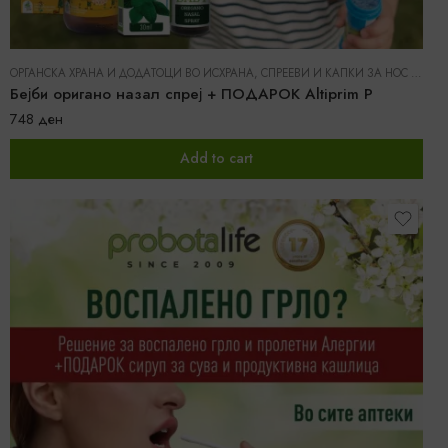
ОРГАНСКА ХРАНА И ДОДАТОЦИ ВО ИСХРАНА
,
СПРЕЕВИ И КАПКИ ЗА НОС И ГРЛО
Бејби оригано назал спреј + ПОДАРОК Altiprim P
748
ден
Add to cart