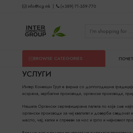
info@icg.mk
|
(+389) 71-359-770
BROWSE CATEGORIES
ПОЧЕ
УСЛУГИ
Интер Конекшн Груп е фирма со долгогодишна традиција,
исхрана, хербални производи, органски производи, прир
Нашата Органски сертифицирана палета по која сме најп
органски производи за чиј квалитет и доверба сведочат 
масло, чај, капки и спрееви за нос и грло и најновиот п
Воедно сме и лидери во увозот на одредени производи 