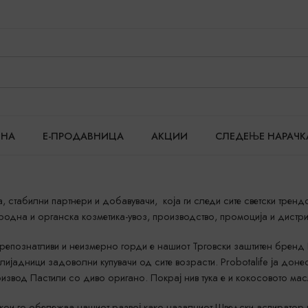
ТНА
Е-ПРОДАВНИЦА
АКЦИИ
СЛЕДЕЊЕ НАРАЧК
 стабилни партнери и добавувачи, која ги следи сите светски тренд
одна и органска козметика-увоз, производство, промоција и дистри
репознатливи и неизмерно горди е нашиот Трговски заштитен бренд P
илијадници задоволни купувачи од сите возрасти. Probotalife ја дон
роизвод Пастили со диво оригано. Покрај нив тука е и кокосовото мас
кои го обележаа нашиот развој како назалниот Шведски аспиратор н