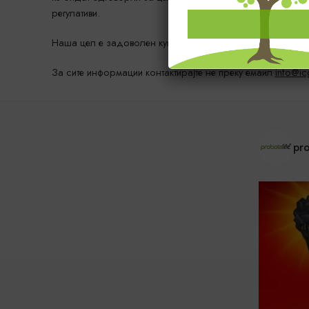
регулативи.
Наша цел е задоволен купувач и гарантиран квалитет ко
За сите информации контактирајте не преку емаил
info@ic
pro