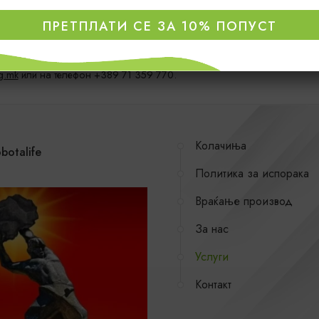
ПРЕТПЛАТИ СЕ ЗА 10% ПОПУСТ
ј ќе води кон долгогодишна взаемна доверба и соработка.
g.mk
или на телефон +389 71 359 770.
Колачиња
botalife
Политика за испорака
Враќање производ
За нас
Услуги
Контакт