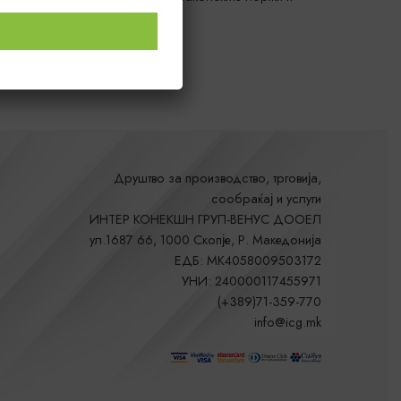
Друштво за производство, трговија,
сообраќај и услуги
ИНТЕР КОНЕКШН ГРУП-ВЕНУС ДООЕЛ
ул.1687 66, 1000 Скопје, Р. Македонија
ЕДБ: MK4058009503172
УНИ: 240000117455971
(+389)71-359-770
info@icg.mk