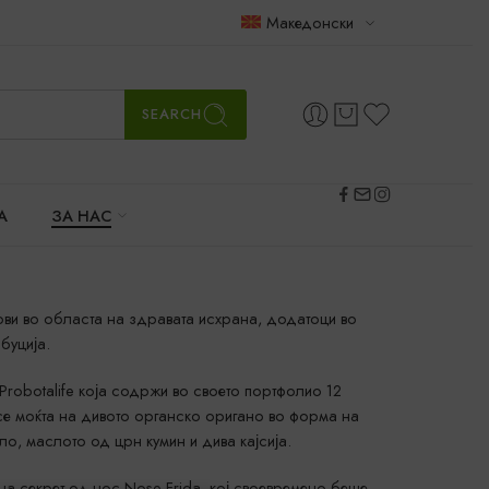
Македонски
SEARCH
А
ЗА НАС
ови во областа на здравата исхрана, додатоци во
буција.
robotalife која содржи во своето портфолио 12
есе моќта на дивото органско оригано во форма на
ло, маслото од црн кумин и дива кајсија.
а секрет од нос Nose Frida, кој своевремено беше