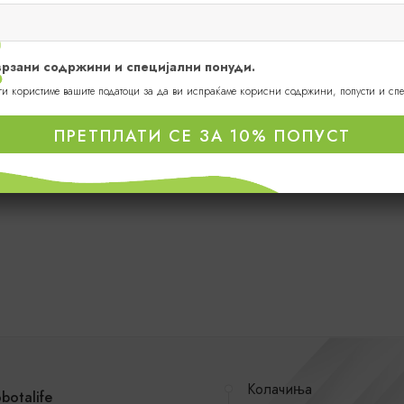
оврзани содржини и специјални понуди.
 ги користиме вашите податоци за да ви испраќаме корисни содржини, попусти и сп
ПРЕТПЛАТИ СЕ ЗА 10% ПОПУСТ
Колачиња
botalife