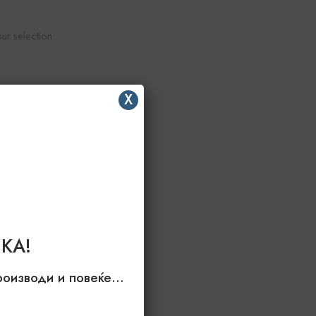
r selection.
X
КА!
производи и повеќе…