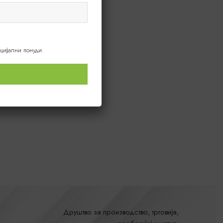
ецијални понуди.
Друштво за производство, трговија,