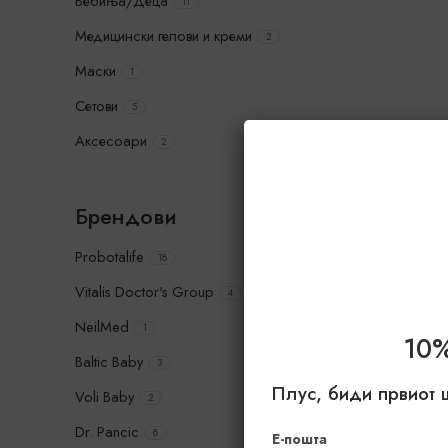
Бебиња/Деца
11
Медицински гелови и креми
2
Маски
1
Сетови
5
Аксесоари
2
Брендови
Probotalife
18
Vitalis Doctor's Group
4
NeilMed
1
10
Baltic Baby
3
Плус, биди првиот 
Voli Baby
2
Dr. Pancic
8
Е-пошта