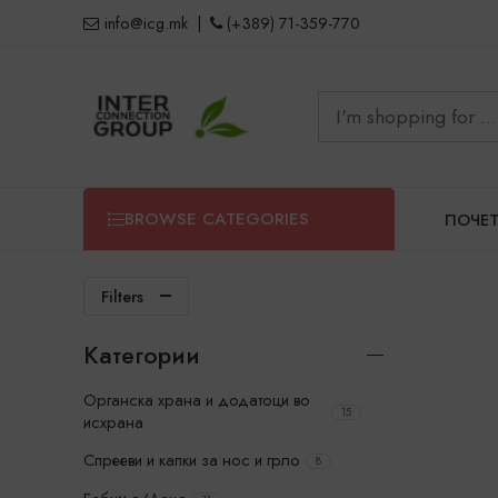
info@icg.mk
|
(+389) 71-359-770
BROWSE CATEGORIES
ПОЧЕ
Filters
Категории
Органска храна и додатоци во
15
исхрана
Спрееви и капки за нос и грло
8