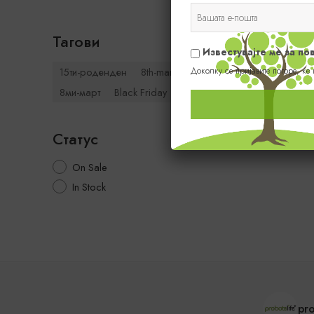
Тагови
Известувајте ме за п
15ти-роденден
8th-march
Доколку се пријавите погоре, ќе
8ми-март
Black Friday
Статус
On Sale
In Stock
pro