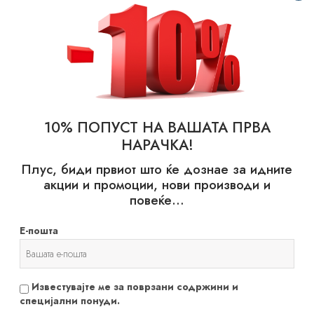
SIGN IN TO YOUR ACCOUNT
Not a member?
Create an account
10% ПОПУСТ НА ВАШАТА ПРВА
НАРАЧКА!
Плус, биди првиот што ќе дознае за идните
акции и промоции, нови производи и
повеќе…
probotalife
Е-пошта
Известувајте ме за поврзани содржини и
специјални понуди.