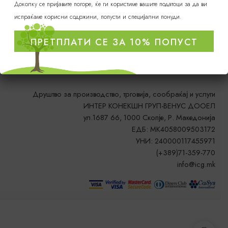
Доколку се пријавите погоре, ќе ги користиме вашите податоци за да ви
испраќаме корисни содржини, попусти и специјални понуди.
ПРЕТПЛАТИ СЕ ЗА 10% ПОПУСТ
Друштво за производство, трговија, сообраќај и услуги
ИНТЕР КОНЕКШН ГРУП-ВЕНУС ДООЕЛ
ул.1687 66, 1000 Скопје, Р. Македонија
ЕДБ: MK4058009503172
УНИ: 240000117455971
(+389)71-359-770
info@icg.mk