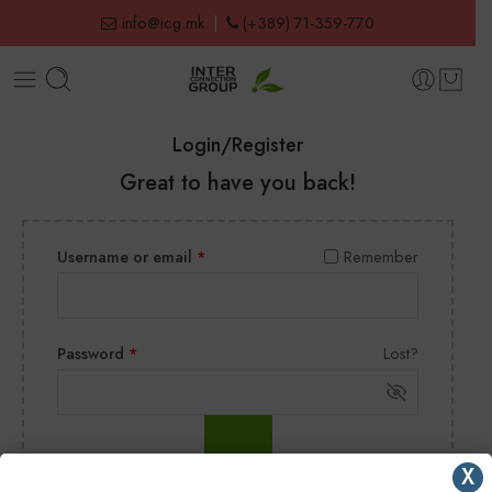
info@icg.mk
|
(+389) 71-359-770
Login/Register
Great to have you back!
Username or email
*
Remember
Password
*
Lost?
X