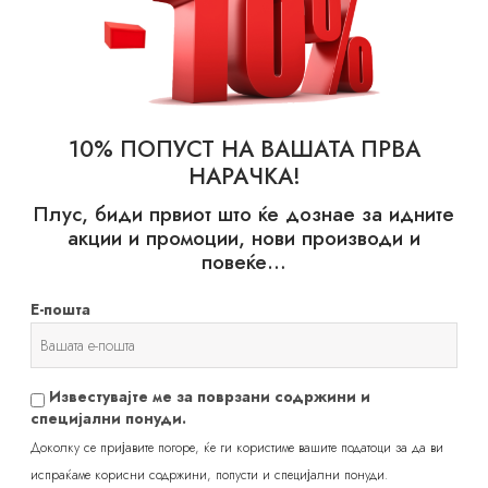
10% ПОПУСТ НА ВАШАТА ПРВА
НАРАЧКА!
Плус, биди првиот што ќе дознае за идните
акции и промоции, нови производи и
probotalife
повеќе…
Е-пошта
Известувајте ме за поврзани содржини и
специјални понуди.
Доколку се пријавите погоре, ќе ги користиме вашите податоци за да ви
испраќаме корисни содржини, попусти и специјални понуди.