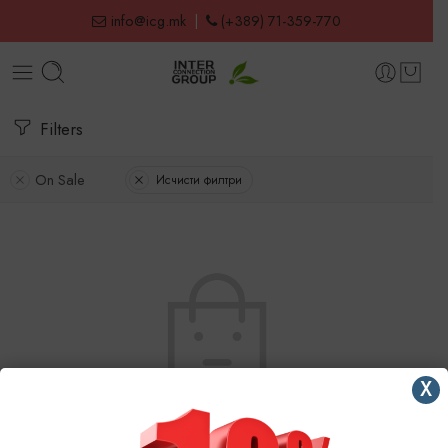
info@icg.mk
|
(+389) 71-359-770
Filters
On Sale
Исчисти филтри
X
No products were found matching your selection.