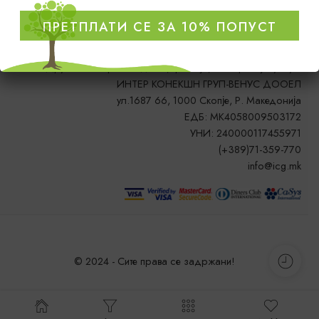
ПРЕТПЛАТИ СЕ ЗА 10% ПОПУСТ
Друштво за производство, трговија, сообраќај и услуги
ИНТЕР КОНЕКШН ГРУП-ВЕНУС ДООЕЛ
ул.1687 66, 1000 Скопје, Р. Македонија
ЕДБ: MK4058009503172
УНИ: 240000117455971
(+389)71-359-770
info@icg.mk
© 2024 - Сите права се задржани!