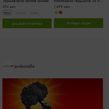
Термофорче против грчеви
Килибарно ѓерданче за бебе + Гратис RAINBOW пенкало
450
ден
1,499
ден
7
Мече
Слонче
Смајли
Избери опции
Додај во кошница
probotalife