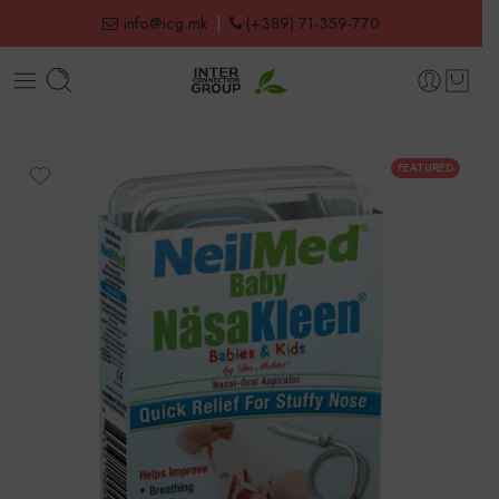
info@icg.mk
|
(+389) 71-359-770
FEATURED