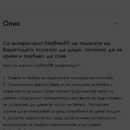
Опис
Со аспираторот NeilMed® му помагате на
Вашетодете полесно да дише, полесно да се
храни и поубаво да спие
Како се користи NeilMed® аспираторот?
Ставете го бебето во седечка или полуседечка положба.
Силиконскиот врв поставете го на ноздрата на бебето и
повлечете го воздухот преку горниот (портокалов) отвор на
цевчето, кој всушност функционира како вентил во еден правец-
не дозволува да дувате во носот на бебето. Постапката
можете да ја повторувате според потребите и во двете ноздри.
Доколку секретот е густ, пред да ја почнете постапката на
аспирирање на секретот препорачливо е да ставите