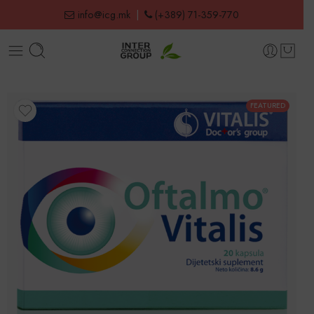
info@icg.mk
|
(+389) 71-359-770
FEATURED