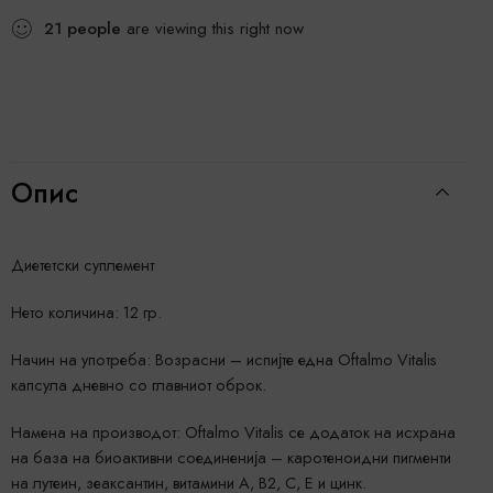
21
people
are viewing this right now
Опис
Диететски суплемент
Нето количина: 12 гр.
Начин на употреба: Возрасни – испијте една Oftalmo Vitalis
капсула дневно со главниот оброк.
Намена на производот: Oftalmo Vitalis се додаток на исхрана
на база на биоактивни соединенија – каротеноидни пигменти
на лутеин, зеаксантин, витамини А, B2, C, E и цинк.