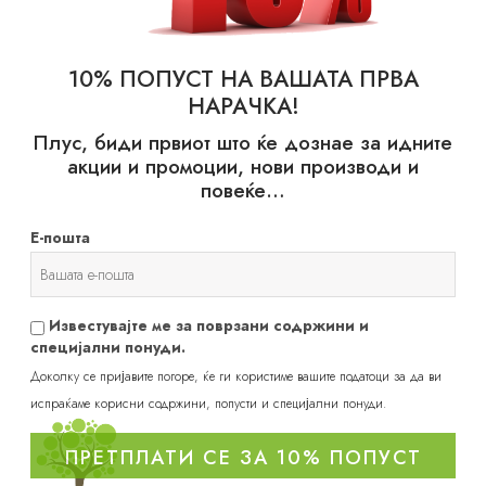
Doctors group d.o.o, Милована Маринковича 1, 11000 Белград,
Р.Србија, произведува и пакува: Stojanovic Pharm d.o.o. ,
Алберт Ањштањ 44, 21000 Нови Сад, Република Србија по
10% ПОПУСТ НА ВАШАТА ПРВА
оргинална рецептура на VITALIS Doctors group. тел: + 381 11
НАРАЧКА!
3640 544. Произведено во Србија.
www.vitalis.rs
Плус, биди првиот што ќе дознае за идните
Состојки:L-аскорбинска киселина, екстракт од цвет на мексички
акции и промоции, нови производи и
невен, DL-a-токоферил-ацетат, рибофлавин,цинк-оксид,
повеќе…
ретинил-ацетат, микрокристална целуилоза ( средство за
нараснување), магнезиум-стеарат ( средство против
Е-пошта
згрутчување), желатин, окциди и хидроксиди на железо и
хинолин жолта (боја).
Известувајте ме за поврзани содржини и
СОДРЖИНА НА АКТИВНИ КОМПОНЕНТИ: 1 капсула
специјални понуди.
Витамин Ц ( L-аскорбинска киселина)
Доколку се пријавите погоре, ќе ги користиме вашите податоци за да ви
испраќаме корисни содржини, попусти и специјални понуди.
Сув екстракт од цвет на мексички невен ( Tagetes erecta)
стандардизирано на мин.5 % зеаксантин од кој: Зеаксантин
ПРЕТПЛАТИ СЕ ЗА 10% ПОПУСТ