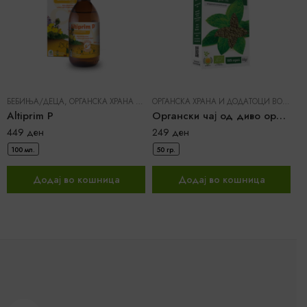
БЕБИЊА/ДЕЦА
,
ОРГАНСКА ХРАНА И ДОДАТОЦИ ВО ИСХРАНА
|
DR. PANCIC
ОРГАНСКА ХРАНА И ДОДАТОЦИ ВО ИСХРАНА
Altiprim P
Органски чај од диво оригано
449
ден
249
ден
100 мл.
50 гр.
7
Додај во кошница
Додај во кошница