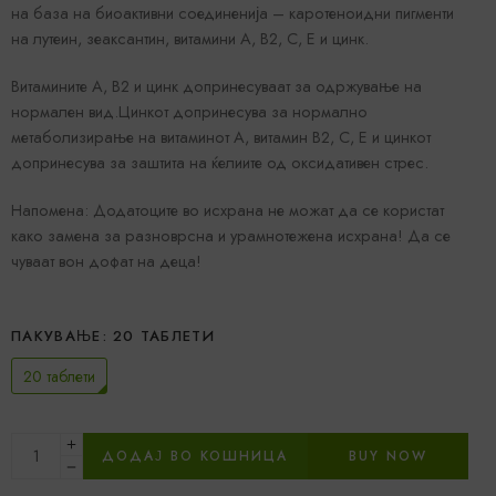
на база на биоактивни соединенија – каротеноидни пигменти
на лутеин, зеаксантин, витамини А, B2, C, E и цинк.
Витамините А, B2 и цинк допринесуваат за одржување на
нормален вид.Цинкот допринесува за нормално
метаболизирање на витаминот А, витамин B2, C, E и цинкот
допринесува за заштита на ќелиите од оксидативен стрес.
Напомена: Додатоците во исхрана не можат да се користат
како замена за разноврсна и урамнотежена исхрана! Да се
чуваат вон дофат на деца!
ПАКУВАЊЕ
20 ТАБЛЕТИ
20 таблети
ДОДАЈ ВО КОШНИЦА
BUY NOW