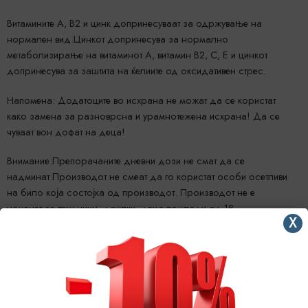
Витамините А, B2 и цинк допринесуваат за одржување на
нормален вид.Цинкот допринесува за нормално
метаболизирање на витаминот А, витамин B2, C, E и цинкот
допринесува за заштита на ќелиите од оксидативен стрес.
Напомена: Додатоците во исхрана не можат да се користат
како замена за разноврсна и урамнотежена исхрана! Да се
чуваат вон дофат на деца!
Внимание:Препорачаните дневни дози не смат да се
надминат.Производот не смеат да го користат особи осетливи
на било која состојка од производот. Производот не е
наменет за трудници, доилки, деца помлади од 18
X
години.Бојата применета во производот (хинолоинжолта, може
неповолно да влијае на актиност и внимание кај деца).
Начин на чување: Да се чуваат на суво, ладно и темно место.
Назив и адреса на произведувач: Произведено за VITALIS