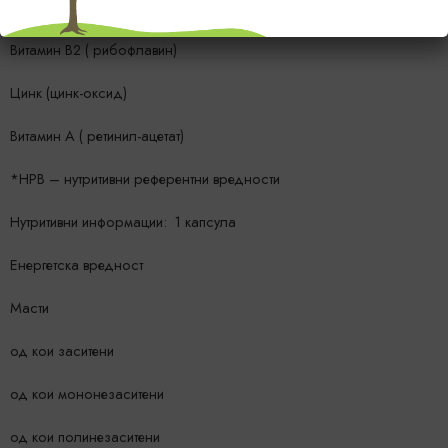
Витамин Е (DL-a-токоферил-ацетат)
Витамин B2 ( рибофлавин)
Цинк (цинк-оксид)
Витамин А ( ретинил-ацетат)
*НРВ – нутритивни референтни вредности
Нутритивни информации: 1 капсула
Енергетска вредност
Масти
од кои заситени
од кои мононезаситени
од кои полинезаситени