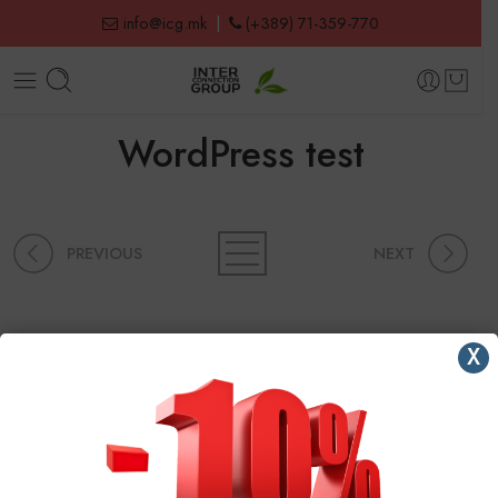
info@icg.mk
|
(+389) 71-359-770
WordPress test
PREVIOUS
NEXT
X
Напишете коментар
Мора да се
пријавите
за да испратите коментар.