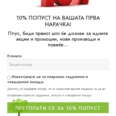
10% ПОПУСТ НА ВАШАТА ПРВА
НАРАЧКА!
probotalife
Плус, биди првиот што ќе дознае за идните
акции и промоции, нови производи и
повеќе…
Е-пошта
Известувајте ме за поврзани содржини и
специјални понуди.
Доколку се пријавите погоре, ќе ги користиме вашите податоци за да ви
испраќаме корисни содржини, попусти и специјални понуди.
Друштво за производство, трговија, сообраќај и услуги
ПРЕТПЛАТИ СЕ ЗА 10% ПОПУСТ
ИНТЕР КОНЕКШН ГРУП-ВЕНУС ДООЕЛ