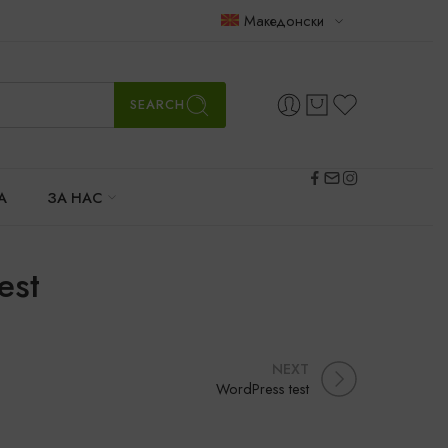
Македонски
SEARCH
А
ЗА НАС
est
NEXT
WordPress test