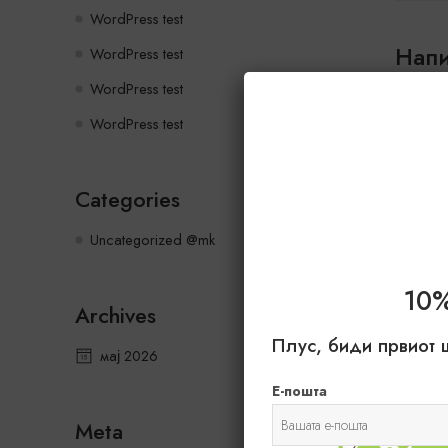
WordPress test
Напи
WordPress test
WordPress test
Мора д
WordPress test
Categories
Uncategorized @mk
10
Archives
Плус, биди првиот 
мај 2026
Е-пошта
Meta