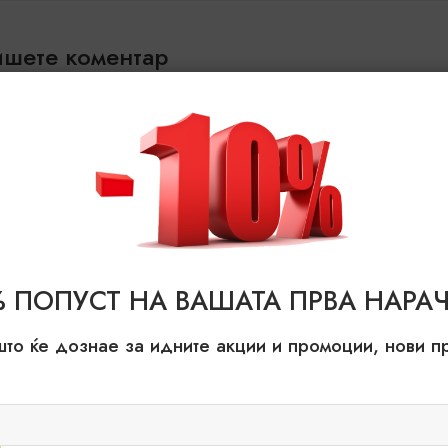
шете коментар
а се
пријавите
за да испратите коментар.
% ПОПУСТ НА ВАШАТА ПРВА НАРАЧ
што ќе дознае за идните акции и промоции, нови 