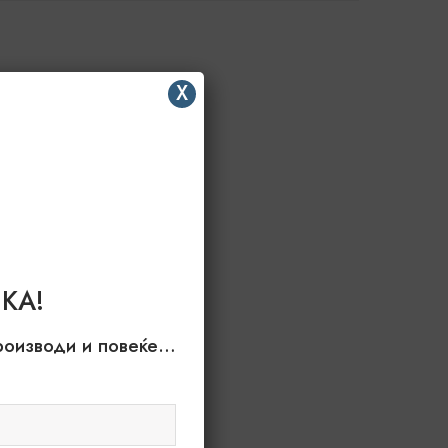
X
КА!
производи и повеќе…