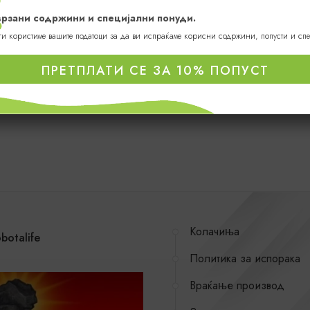
оврзани содржини и специјални понуди.
 ги користиме вашите податоци за да ви испраќаме корисни содржини, попусти и сп
ПРЕТПЛАТИ СЕ ЗА 10% ПОПУСТ
Колачиња
botalife
Политика за испорака
Враќање производ