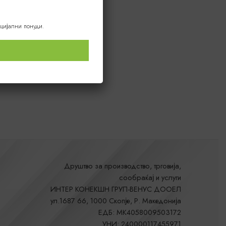
ецијални понуди.
Друштво за производство, трговија,
сообраќај и услуги
ИНТЕР КОНЕКШН ГРУП-ВЕНУС ДООЕЛ
ул.1687 66, 1000 Скопје, Р. Македонија
ЕДБ: MK4058009503172
УНИ: 240000117455971